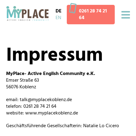
DE
0261 28 74 21
EN
64
Impressum
MyPlace- Active English Community e.K.
Emser Straße 63
56076 Koblenz
email: talk@myplacekoblenz.de
telefon: 0261 28 74 21 64
website: www.myplacekoblenz.de
Geschäftsführende Gesellschafterin: Natalie Lo Cicero