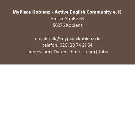
MyPlace Koblenz - Active English Community e. K.
Emser Straße 63
56076 Koblenz
email:
talk@myplacekoblenz.de
telefon:
0261 28 74 21 64
Impressum
|
Datenschutz
|
Team
|
Jobs